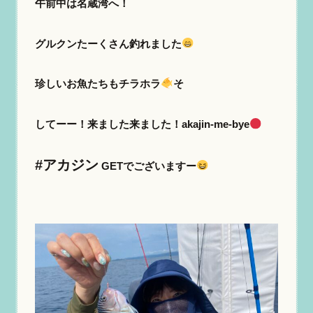
午前中は名蔵湾へ！
グルクンたーくさん釣れました
珍しいお魚たちもチラホラ
そ
してーー！来ました来ました！akajin-me-bye
#アカジン
GETでございますー