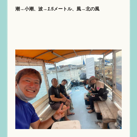
潮→小潮、波
→1.5
メートル、風
→
北の風