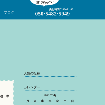
当日予約もOK！
受付時間 7:00~21:00
-
-
ブログ
050
5482
5949
人気の投稿
カレンダー
2022年5月
湾 潮→中
月
火
水
木
金
土
日
e