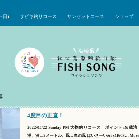
一日)
サビキ釣りコース
サンセットコース
ショップ
事
4度目の正直！
2022/05/22 Sunday PM 大物釣りコース ポイント:名蔵
潮、波→2メートル、風→東の風 はいさーい&#x1f603…
Mor