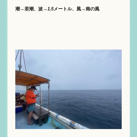
潮→若潮、波
→1.5
メートル、風
→
南の風