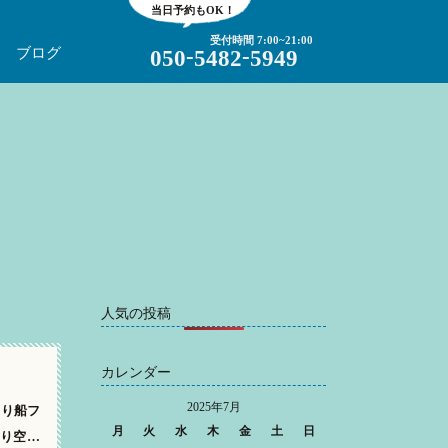
当日予約もOK！
受付時間 7:00~21:00
-
-
ブログ
050
5482
5949
人気の投稿
カレンダー
2025年7月
釣り船フ
月
火
水
木
金
土
日
り空…