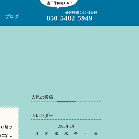
当日予約もOK！
受付時間 7:00~21:00
-
-
ブログ
050
5482
5949
人気の投稿
カレンダー
2026年1月
釣り船フ
月
火
水
木
金
土
日
にな…