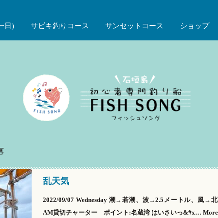
一日)
サビキ釣りコース
サンセットコース
ショップ
事
乱天気
2022/09/07 Wednesday 潮→若潮、波→2.5メートル、風
AM貸切チャーター ポイント:名蔵湾 はいさいっ&#x…
More