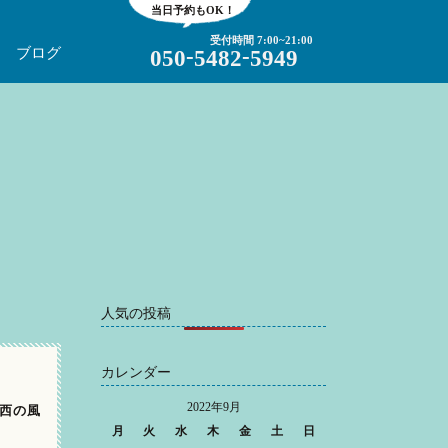
当日予約もOK！
受付時間 7:00~21:00
-
-
ブログ
050
5482
5949
人気の投稿
カレンダー
2022年9月
→北西の風
月
火
水
木
金
土
日