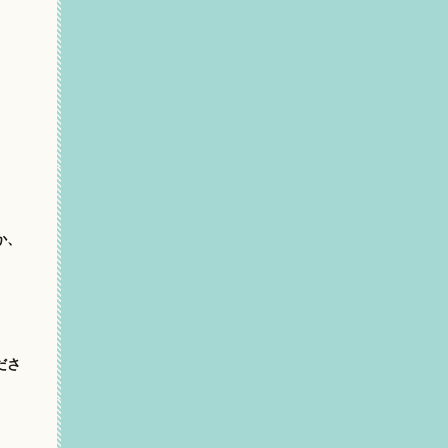
か、
ださ