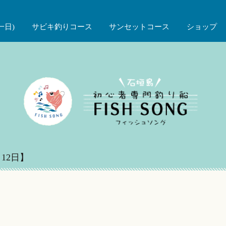
一日)
サビキ釣りコース
サンセットコース
ショップ
12日】