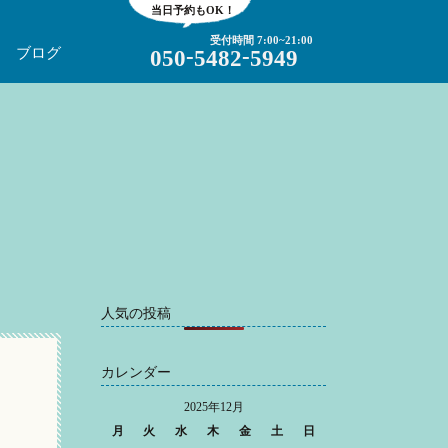
当日予約もOK！
受付時間 7:00~21:00
-
-
ブログ
050
5482
5949
人気の投稿
カレンダー
2025年12月
月
火
水
木
金
土
日