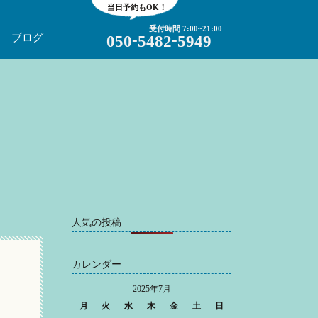
当日予約もOK！
受付時間 7:00~21:00
-
-
ブログ
050
5482
5949
人気の投稿
カレンダー
2025年7月
月
火
水
木
金
土
日