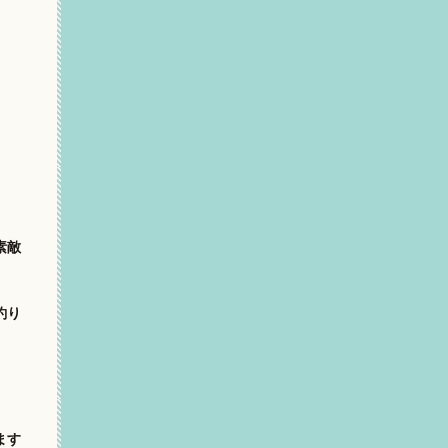
素敵
釣り
ます