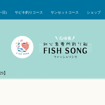
一日)
サビキ釣りコース
サンセットコース
ショップ
29】